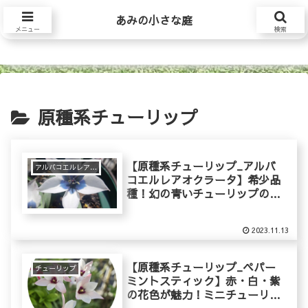
あみの小さな庭
あみの小さな庭
メニュー
検索
原種系チューリップ
【原種系チューリップ_アルバ
アルバコエルレアオクラータ
コエルレアオクラータ】希少品
種！幻の青いチューリップの育
て方
2023.11.13
【原種系チューリップ_ペパー
チューリップ
ミントスティック】赤・白・紫
の花色が魅力！ミニチューリッ
プの育て方