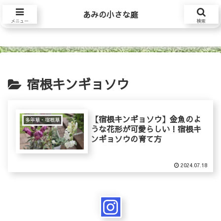
あみの小さな庭
あみの小さな庭
メニュー
検索
宿根キンギョソウ
【宿根キンギョソウ】金魚のよ
多年草・宿根草
うな花形が可愛らしい！宿根キ
ンギョソウの育て方
2024.07.18