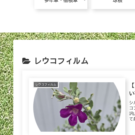
多年草・宿根草
球根
レウコフィルム
【
レウコフィルム
い
シ
コ
沢
て
花
い