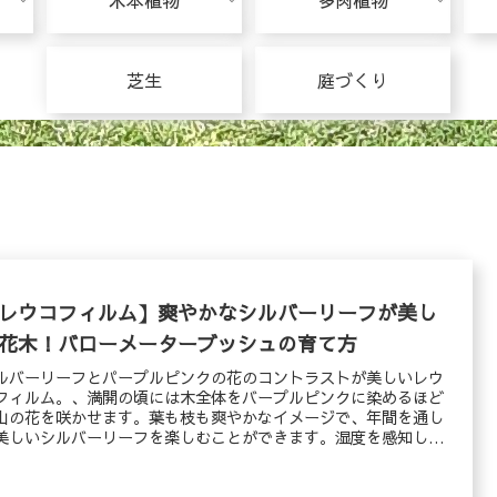
木本植物
多肉植物
芝生
庭づくり
レウコフィルム】爽やかなシルバーリーフが美し
花木！バローメーターブッシュの育て方
ルバーリーフとパープルピンクの花のコントラストが美しいレウ
フィルム。、満開の頃には木全体をバープルピンクに染めるほど
山の花を咲かせます。葉も枝も爽やかなイメージで、年間を通し
美しいシルバーリーフを楽しむことができます。湿度を感知して
を咲かせる性質があるため、バロメーターブッシュとも呼ばれて
るそうです。夏の暑さや乾燥に強く、特別なお手入れをしなくて