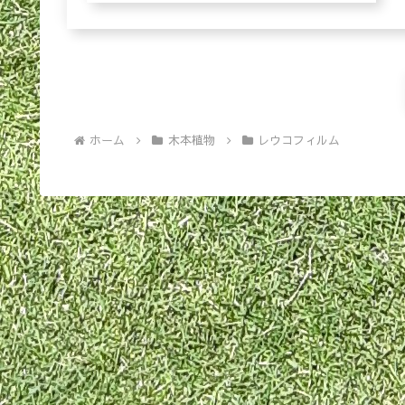
も
す
ホーム
木本植物
レウコフィルム