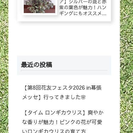
ア】シルバーの斑と赤
紫の葉色が魅力！ハン
ギングにもオススメ！
トラディスカンティア
の育て方
最近の投稿
【第8回花友フェスタ2026 in幕張
メッセ】行ってきました🌸
【タイム ロンギカウリス】爽やか
な香りが魅力！ピンクの花が可愛
いロンギカウリスの育て方