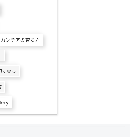
スカンチアの育て方
え
切り戻し
方
lery