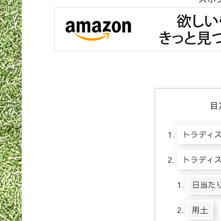
目
トラディ
トラディ
日当た
用土