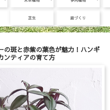
木本植物
多肉植物
芝生
庭づくり
ーの斑と赤紫の葉色が魅力！ハンギ
カンティアの育て方