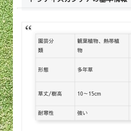
園芸分
観葉植物、熱帯植
類
物
形態
多年草
草丈/樹高
10～15cm
耐寒性
強い