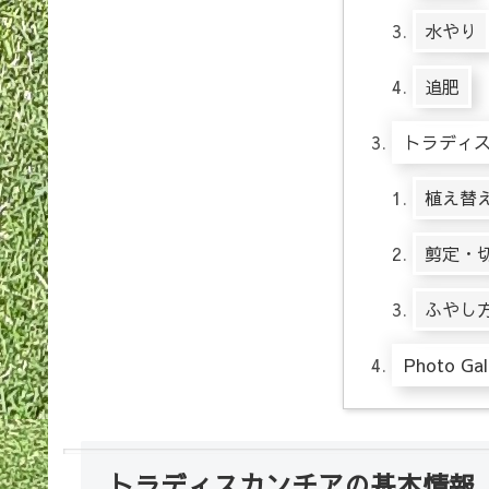
水やり
追肥
トラディ
植え替
剪定・
ふやし
Photo Gal
トラディスカンチアの基本情報