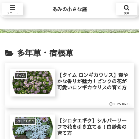
あみの小さな庭
あみの小さな庭
メニュー
検索
多年草・宿根草
【タイム ロンギカウリス】爽や
タイム
かな香りが魅力！ピンクの花が
可愛いロンギカウリスの育て方
2025.06.30
【シロタエギク】シルバーリー
シロタエギク
フで花を引き立てる！白妙菊の
育て方