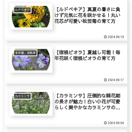
【ルドベキア】真夏の暑さに負
ルドベキア
けず元気に花を咲かせる！丸い
花芯が可愛い松笠菊の育て方
2024.09.19
【宿根ビオラ】夏越し可能！毎
多年草・宿根草
年花咲く宿根ビオラの育て方
2024.09.17
【カラミンサ】圧倒的な開花期
カラミンサ
の長さが魅力！白い小花が可愛
らしく爽やかなカラミンサの育
て方
2024.09.04