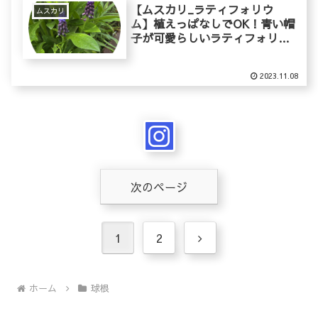
【ムスカリ_ラティフォリウ
ムスカリ
ム】植えっぱなしでOK！青い帽
子が可愛らしいラティフォリウ
ムの育て方
2023.11.08
次のページ
次
1
2
へ
ホーム
球根