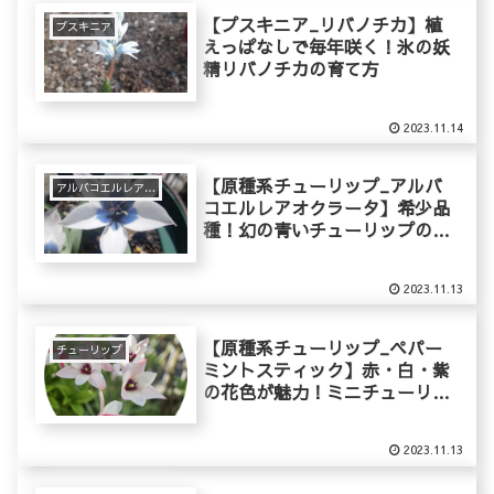
【プスキニア_リバノチカ】植
プスキニア
えっぱなしで毎年咲く！氷の妖
精リバノチカの育て方
2023.11.14
【原種系チューリップ_アルバ
アルバコエルレアオクラータ
コエルレアオクラータ】希少品
種！幻の青いチューリップの育
て方
2023.11.13
【原種系チューリップ_ペパー
チューリップ
ミントスティック】赤・白・紫
の花色が魅力！ミニチューリッ
プの育て方
2023.11.13