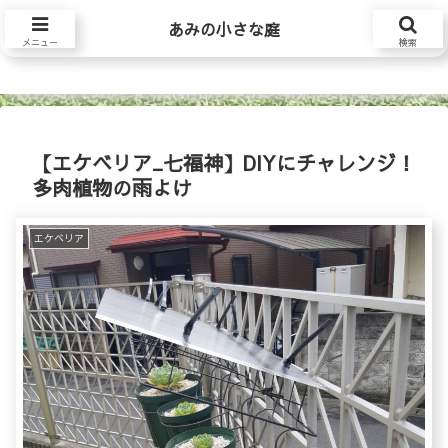
あみの小さな庭
あみの小さな庭
メニュー
検索
【エケベリア_七福神】DIYにチャレンジ！
多肉植物の雨よけ
エケベリア