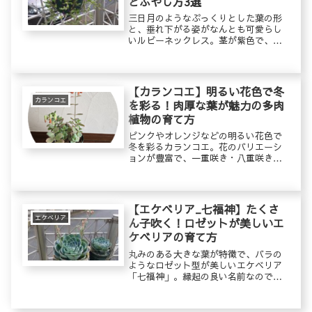
とふやし方3選
三日月のようなぷっくりとした葉の形
と、垂れ下がる姿がなんとも可愛らし
いルビーネックレス。茎が紫色で、秋
冬には全体的に紫色っぽく紅葉しま
す。秋には黄色い小さな花を次々と咲
かせ、花も楽しませてくれます。
【カランコエ】明るい花色で冬
カランコエ
を彩る！肉厚な葉が魅力の多肉
植物の育て方
ピンクやオレンジなどの明るい花色で
冬を彩るカランコエ。花のバリエーシ
ョンが豊富で、一重咲き・八重咲き・
釣鐘型などがあり、可愛らしい花を咲
かせてくれます。多肉質のぷっくりと
した葉も魅力です。水やりの頻度が少
なくても元気に育ち、病害虫にも強い
【エケベリア_七福神】たくさ
ため、丈夫で育てやすい多肉植物で
エケベリア
ん子吹く！ロゼットが美しいエ
す。
ケベリアの育て方
丸みのある大きな葉が特徴で、バラの
ようなロゼット型が美しいエケベリア
「七福神」。縁起の良い名前なので、
お祝い事にも贈られる多肉植物です。
冬には葉の縁と爪が赤く紅葉し、とて
も可愛らしい姿を見せてくれます。