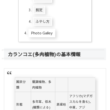
剪定
ふやし方
Photo Galley
カランコエ(多肉植物)の基本情報
園芸分
観葉植物、多
類
肉植物
アフリカ(マダガ
多年草、低木
スカルを含む)、
形態
原産地
(種類による)
中東、アジ