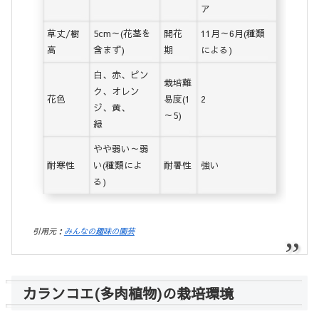
ア
草丈/樹
5cm～(花茎を
開花
11月～6月(種類
高
含まず)
期
による)
白、赤、ピン
栽培難
ク、オレン
花色
易度(1
2
ジ、黄、
～5)
緑
やや弱い～弱
耐寒性
い(種類によ
耐暑性
強い
る)
引用元：
みんなの趣味の園芸
カランコエ(多肉植物)の栽培環境