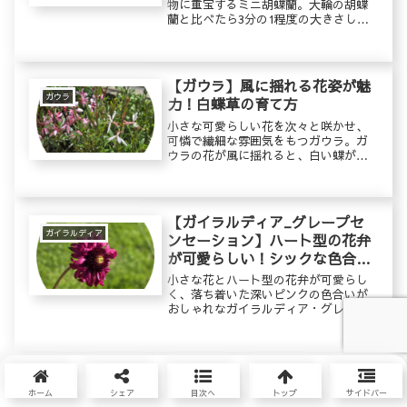
物に重宝するミニ胡蝶蘭。大輪の胡蝶
蘭と比べたら3分の1程度の大きさしか
ありませんが、コンパクトながらも上
品な佇まいは存在感があります。3つの
ポイント「直射日光に当てない」「水
を与え過ぎない」「肥料を与え過ぎ...
【ガウラ】風に揺れる花姿が魅
ガウラ
力！白蝶草の育て方
小さな可愛らしい花を次々と咲かせ、
可憐で繊細な雰囲気をもつガウラ。ガ
ウラの花が風に揺れると、白い蝶が舞
っているように見えることから、「白
蝶草(ハクチョウソウ)」とも呼ばれてい
るそうです。ひとつの花は3日ほどで終
わってしまいますが、次々と蕾をつけ
【ガイラルディア_グレープセ
るので、長い期間にわたって花を楽し
ガイラルディア
ンセーション】ハート型の花弁
むことができます。繊細な雰囲気をも
が可愛らしい！シックな色合い
つガウラですが、こぼれ種で自然に増
えるほど丈夫で、暑さ寒さに強く、と
が魅力の細葉天人菊の育て方
小さな花とハート型の花弁が可愛らし
ても育てやすい植物です。
く、落ち着いた深いピンクの色合いが
おしゃれなガイラルディア・グレープ
センセーション。原種系のガイラルデ
ィアの一種です。春の終わりころから
11月頃まで長い期間楽しむことができ
ます。花が散ったあとに残るボール状
【スーパーアリッサム】ほぼ一
の花芯も可愛らしく、その姿を楽しむ
スーパーアリッサム
年中花を楽しめる！スーパーな
ホーム
シェア
目次へ
トップ
サイドバー
こともできます。優しい雰囲気をもつ