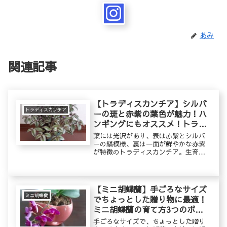
あみ
関連記事
【トラディスカンチア】シルバ
トラディスカンチア
ーの斑と赤紫の葉色が魅力！ハ
ンギングにもオススメ！トラデ
ィスカンティアの育て方
葉には光沢があり、表は赤紫とシルバ
ーの縞模様、裏は一面が鮮やかな赤紫
が特徴のトラディスカンチア。生育旺
盛でとても育てやすい植物です。匍匐
性で茎が四方に伸びていくので、置い
て飾るだけではなく、ハンギングにし
たり、さまざまな飾り方を楽しむこと
【ミニ胡蝶蘭】手ごろなサイズ
ができます。
ミニ胡蝶蘭
でちょっとした贈り物に最適！
ミニ胡蝶蘭の育て方3つのポイ
ント
手ごろなサイズで、ちょっとした贈り