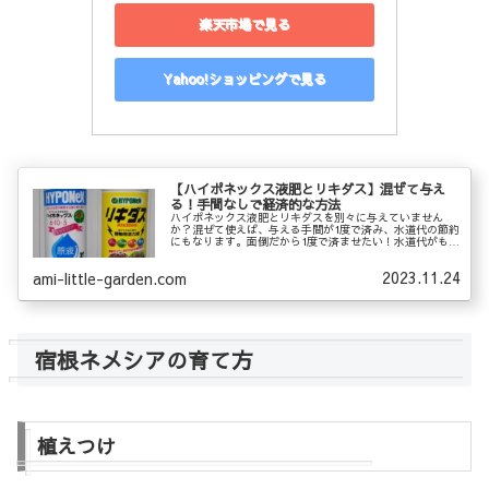
楽天市場で見る
Yahoo!ショッピングで見る
【ハイポネックス液肥とリキダス】混ぜて与え
る！手間なしで経済的な方法
ハイポネックス液肥とリキダスを別々に与えていません
か？混ぜて使えば、与える手間が1度で済み、水道代の節約
にもなります。面倒だから1度で済ませたい！水道代がもっ
たいない！と思う方へ、植物のお世話がグンとラクになる
方法をご紹介します。
2023.11.24
ami-little-garden.com
宿根ネメシアの育て方
植えつけ