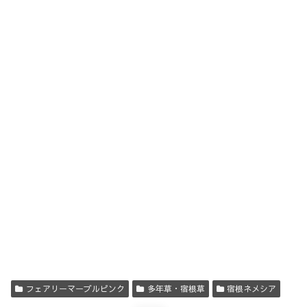
フェアリーマーブルピンク
多年草・宿根草
宿根ネメシア