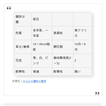
園芸分
草花
類
多年草、一
南アフリ
形態
原産地
年草
カ
10～40cm程
10月～6
草丈/樹高
開花期
度
月
青、白、ピ
栽培難易度(1
花色
2
ンク
～5)
耐寒性
普通
耐暑性
弱い
引用元：
みんなの趣味の園芸