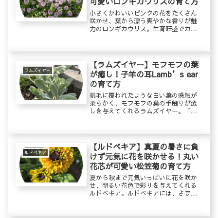
可愛いロンギカウリスの育て方
小さくかわいいピンクの花をたくさん
咲かせ、葉から漂う爽やかな香りが魅
力のロンギカウリス。生育旺盛でカー
ペット状にきれいに広がるので、グラ
ンドカバーとして雑草防止に役立ちま
す。グランドカバーとしてだけではな
く、寄せ植えや花壇の縁取りとして楽
【ラムズイヤー】モフモフの葉
しむこともできます。
ラムズイヤー
が癒し！子羊の耳Lamb’s ear
の育て方
綿毛に覆われたような白い葉の感触が
柔らかく、モフモフの葉の手触りが癒
しを与えてくれるラムズイヤー。「子
羊の耳」の名の通り、まるで子羊のぬ
いぐるみを触れているような、とても
心地よい感触です。観賞用ハーブとし
て人気があり、カラーリーフとしても
【ルドベキア】真夏の暑さに負
重宝します。初夏には長く伸びた花茎
ルドベキア
けず元気に花を咲かせる！丸い
につける薄紫色の穂状の小花を楽しむ
花芯が可愛い松笠菊の育て方
こともできます。生育が早く地面を這
うように伸びていくので、グランドカ
夏から秋まで元気いっぱいに花を咲か
バーとしても育てることができます。
せ、明るい花色で彩りを与えてくれる
ルドベキア。ルドベキアには、さまざ
まな品種があります。いずれの品種も
華やかな雰囲気を与えてくれます。和
名の「松笠菊」は、まん丸で可愛らし