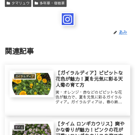
タマリュウ
多年草・宿根草
あみ
関連記事
【ガイラルディア】ビビットな
ガイラルディア
花色が魅力！夏を元気に彩る天
人菊の育て方
黄・オレンジ・赤などのビビットな花
色が魅力で、夏を元気に彩るガイラル
ディア。ガイラルディアは、春の終わ
りごろから秋まで次々と花を咲かせて
くれるので、長い期間花を楽しむこと
ができます。また、一重咲きや八重咲
きなどの品種があり、さまざまな花姿
【タイム ロンギカウリス】爽や
を...
タイム
かな香りが魅力！ピンクの花が