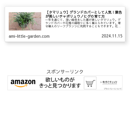
【タマリュウ】グランドカバーとして人気！葉色
が美しいチャボリュウノヒゲの育て方
一年を通じて、深い緑色をした葉が美しいタマリュウ。グ
ランドカバーや花壇の縁取りに多く植えられています。寄
せ植えのリーフプランツに利用することもできます。花も
実も、葉に隠れてあまり目立ちませんが、四季の移り変わ
りを感じることができます。暑さ・寒さ・乾燥・多湿・日
2024.11.15
ami-little-garden.com
陰に強く、耐病性もあるので、とても丈夫で育てやすい常
緑多年草です。
スポンサーリンク