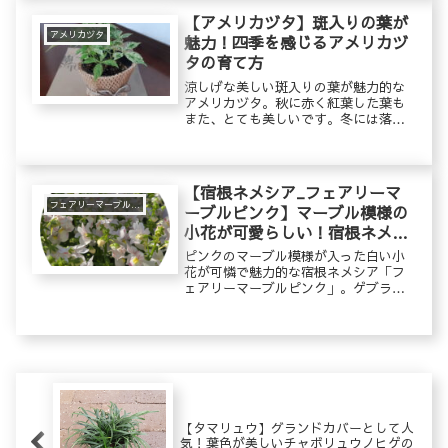
い花芯が、松ぼっくり(松笠)に見えるこ
【アメリカヅタ】斑入りの葉が
とから名づけられたそうです。
アメリカヅタ
魅力！四季を感じるアメリカヅ
タの育て方
涼しげな美しい斑入りの葉が魅力的な
アメリカヅタ。秋に赤く紅葉した葉も
また、とても美しいです。冬には落葉
しますが、葉色の美しい変化に四季を
感じることができる植物です。つる性
なので、ハンギングにしたり、トレリ
スに誘引して楽しむことができます。
【宿根ネメシア_フェアリーマ
フェアリーマーブルピンク
ーブルピンク】マーブル模様の
小花が可愛らしい！宿根ネメシ
アの育て方
ピンクのマーブル模様が入った白い小
花が可憐で魅力的な宿根ネメシア「フ
ェアリーマーブルピンク」。ゲブラナ
ガトヨさんが作出したネメシアで、世
界初の花弁にピンクのストライプが入
ったネメシアです。ふわっと漂う甘い
香りも魅力のひとつです。ネメシアに
は一年草と宿根草の品種があります
が、フェアリーマーブルピンクは、耐
寒性のある四季咲きの宿根ネメシアで
す。
【タマリュウ】グランドカバーとして人
気！葉色が美しいチャボリュウノヒゲの