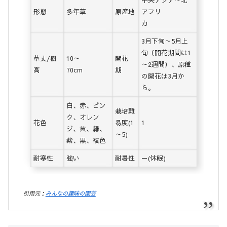
形態
多年草
原産地
アフリ
カ
3月下旬～5月上
旬（開花期間は1
草丈/樹
10～
開花
～2週間）、原種
高
70cm
期
の開花は3月か
ら。
白、赤、ピン
栽培難
ク、オレン
花色
易度(1
1
ジ、黄、緑、
～5)
紫、黒、複色
耐寒性
強い
耐暑性
－(休眠)
引用元：
みんなの趣味の園芸