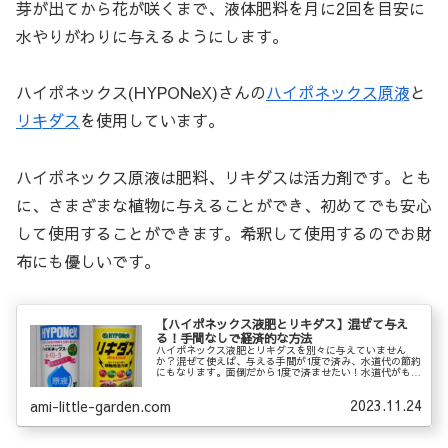
芽が出てから花が咲くまで、液体肥料を月に2回を目安に
水やりがわりに与えるようにします。
ハイポネックス(HYPONeX)さんの
ハイポネックス原液
と
リキダス
を使用しています。
ハイポネックス原液は肥料、リキダスは活力剤です。とも
に、さまざまな植物に与えることができ、初めてでも安心
して使用することができます。希釈して使用するのでお財
布にも優しいです。
【ハイポネックス液肥とリキダス】混ぜて与え
る！手間なしで経済的な方法
ハイポネックス液肥とリキダスを別々に与えていません
か？混ぜて使えば、与える手間が1度で済み、水道代の節約
にもなります。面倒だから1度で済ませたい！水道代がもっ
たいない！と思う方へ、植物のお世話がグンとラクになる
方法をご紹介します。
2023.11.24
ami-little-garden.com