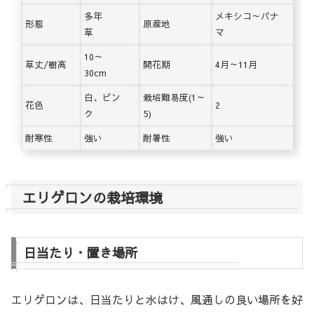
多年
メキシコ～パナ
形態
原産地
草
マ
10～
草丈/樹高
開花期
4月～11月
30cm
白、ピン
栽培難易度(1～
花色
2
ク
5)
耐寒性
強い
耐暑性
強い
エリゲロンの栽培環境
日当たり・置き場所
エリゲロンは、日当たりと水はけ、風通しの良い場所を好