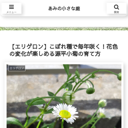
あみの小さな庭
あみの小さな庭
メニュー
検索
【エリゲロン】こぼれ種で毎年咲く！花色
の変化が楽しめる源平小菊の育て方
エリゲロン