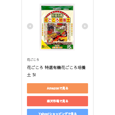
花ごころ
花ごころ 特選有機花ごころ培養
土 5l
Amazonで見る
楽天市場で見る
Yahoo!ショッピングで見る