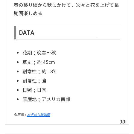
春の終り頃から秋にかけて、次々と花を上げて長
期間楽しめる
DATA
花期；晩春～秋
草丈；約 45cm
耐寒性；約 -8℃
耐暑性；強
日照；日向
原産地；アメリカ南部
引用元：
おぎはら植物園