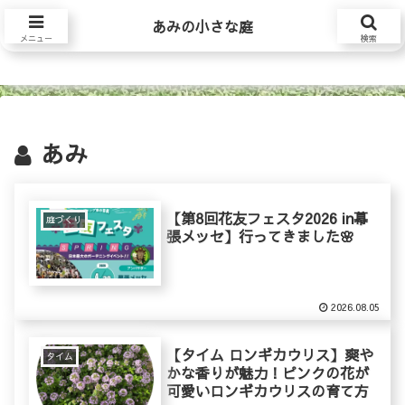
あみの小さな庭
あみの小さな庭
メニュー
検索
あみ
【第8回花友フェスタ2026 in幕
庭づくり
張メッセ】行ってきました🌸
2026.08.05
【タイム ロンギカウリス】爽や
タイム
かな香りが魅力！ピンクの花が
可愛いロンギカウリスの育て方